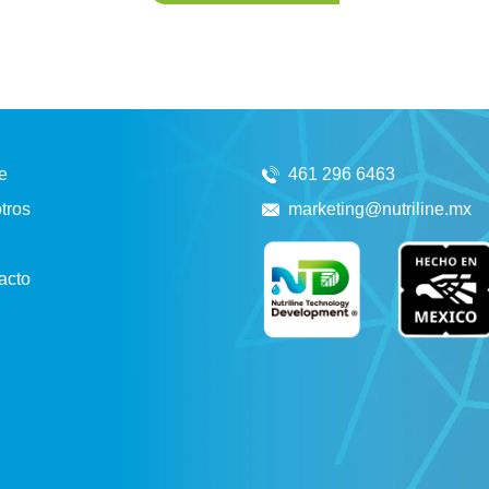
e
461 296 6463
tros
marketing@nutriline.mx
acto